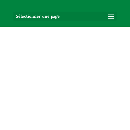
Sélectionner une page
Location de gîtes en
Périgord vert
Domaine du Grand Roc
Nos gîtes