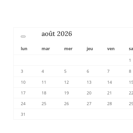
août
2026
lun
mar
mer
jeu
ven
s
1
3
4
5
6
7
8
10
11
12
13
14
1
17
18
19
20
21
2
24
25
26
27
28
2
31