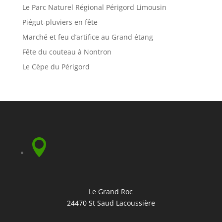
Le Parc Naturel Régional Périgord Limousin
Piégut-pluviers en fête
Marché et feu d’artifice au Grand étang
Fête du couteau à Nontron
Le Cèpe du Périgord

Le Grand Roc
24470 St Saud Lacoussière